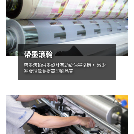
帶墨滾輪
帶墨滾輪供墨設計有助於油墨循環， 減少
塞版現像並提高印刷品質