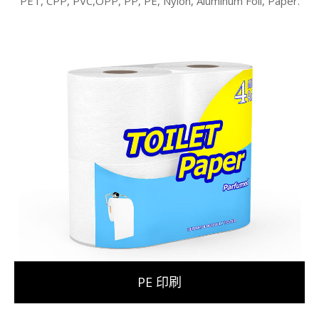
PET, CPP, PVC,OPP, PP, PE, Nylon, Aluminum Foil, Paper.
PE 印刷