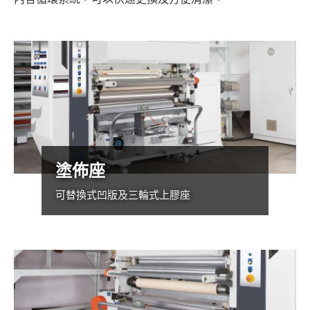
塗佈座
可替換式凹版及三輪式上膠座