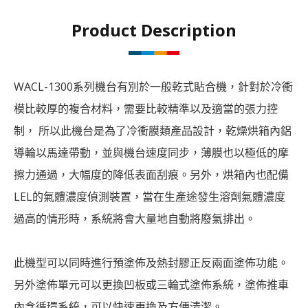
Product Description
WACL-1300系列機台有別於一般乾式貼合機，針對於冷衝
模比較厚的複合材料，需要比較精準以及適當的張力控
制， 所以此機台是為了冷衝膜類產品設計，乾燥烘箱內鋁
導輪以馬達帶動，並與機台速度同步，薄膜也以極低的摩
擦力通過，大幅度的降低表面刮痕。另外，烘箱內也配備
LEL的氣體濃度偵測裝置，當在生產途發生溶劑氣體濃度
過高的情形時，系統將會大量地自動將廢氣排出。
此機型可以同時進行預塗佈及熱封膠正反兩面塗佈功能。
另外塗佈單元可以更換凹板或三輪式塗佈系統，塗佈推車
內含循環系統，可以快速更換及方便清潔。